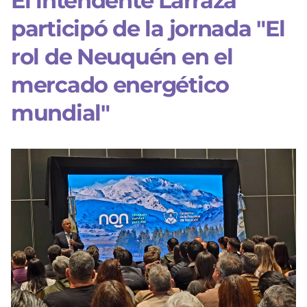
El intendente Larraza
participó de la jornada "El
rol de Neuquén en el
mercado energético
mundial"