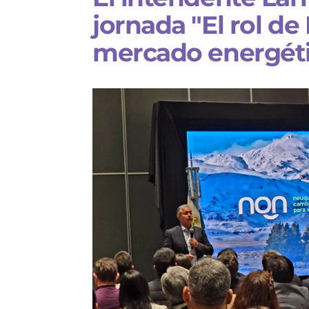
jornada "El rol d
mercado energét