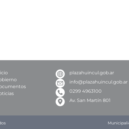
icio
plazahuincul.gob.ar
obierno
info@plazahuincul.gob.ar
ocumentos
0299 4963100
oticias
Av. San Martín 801
dos
Municipali